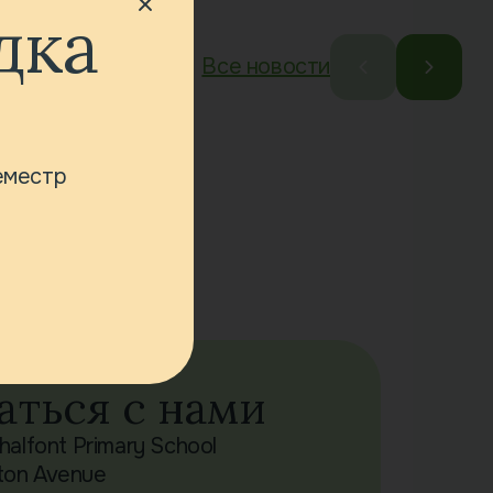
дка
Все новости
семестр
аться с нами
Chalfont Primary School
ton Avenue