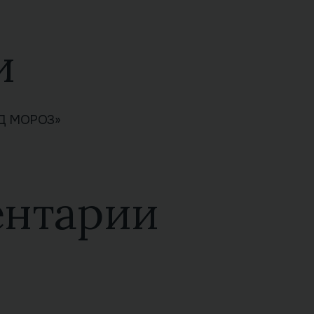
и
ЕД МОРОЗ»
ентарии