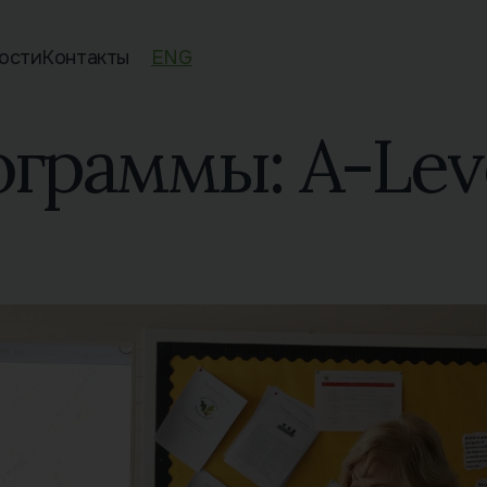
ости
Контакты
ENG
ограммы:
A-Lev
 к экзамену GCSE
к A- Level Russian
се 15 видов