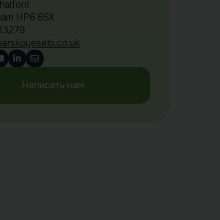
Chalfont
ham HP6 6SX
113279
sarskoyeselo.co.uk
Написать нам