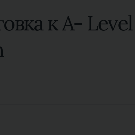
овка к A- Level
n