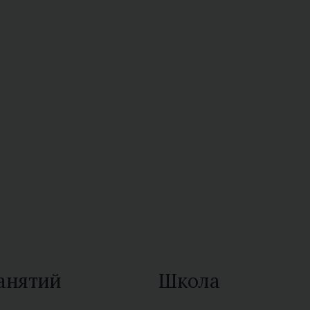
анятий
Школа