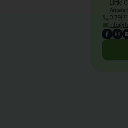
Little 
Amers
0 7917
info@t