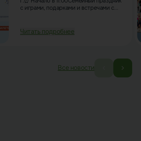
г.⏰ Начало в 11:00Семейный праздник
с играми, подарками и встречами с
Дедом Морозом! Волшебство ждёт
вас 14 декабря! ✨ Приглашаем
родителей и детей с 2-х до 12…
Читать подробнее
Все новости