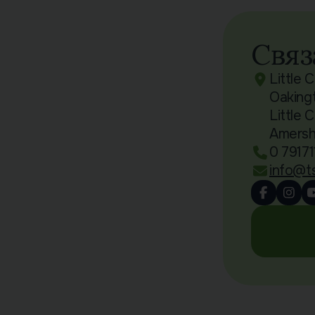
Связ
Little 
Oaking
Little 
Amers
0 7917
info@t