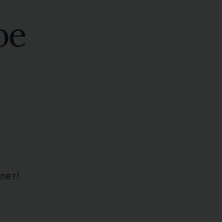
ое
лет!