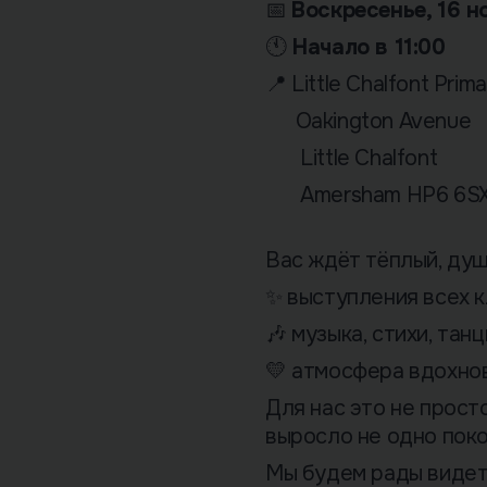
📅
Воскресенье, 16 н
🕚
Начало в 11:00
📍 Little Chalfont Prim
Oakington Avenue
Little Chalfont
Amersham HP6 6S
Вас ждёт тёплый, ду
✨ выступления всех к
🎶 музыка, стихи, тан
💛 атмосфера вдохнов
Для нас это не прост
выросло не одно пок
Мы будем рады видеть