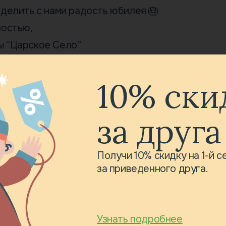
делить с нами радость юбилея 🎂
ностью,
 “Царское Село”
10% ски
за друга
Получи 10% скидку на 1-й 
за приведенного друга.
Узнать подробнее