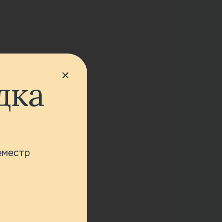
дка
семестр