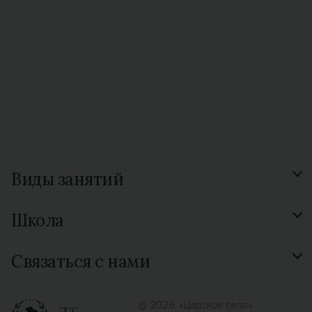
Виды занятий
Подготовка к экзамену
Школа
GCSE Russian
Смотреть все 15 видов
Отзывы
Связаться с нами
Библиотека
Контакты
© 2026. «Царское село»