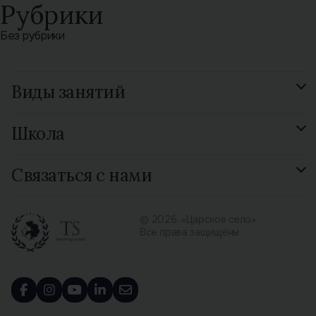
Рубрики
Без рубрики
Виды занятий
Подготовка к экзамену
Школа
GCSE Russian
Смотреть все 15 видов
Отзывы
Связаться с нами
Библиотека
Контакты
© 2026. «Царское село»
Все права защищены