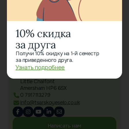
Все новости
10% скидка
за друга
Получи 10% скидку на 1-й семестр
Связаться с нами
за приведенного друга.
Узнать подробнее
Little Chalfont Primary School
Oakington Avenue
Little Chalfont
Amersham HP6 6SX
0 7917113279
info@tsarskoyeselo.co.uk
Написать нам