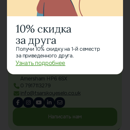
Все новости
10% скидка
за друга
Связаться с нами
Получи 10% скидку на 1-й семестр
за приведенного друга.
Little Chalfont Primary School
Узнать подробнее
Oakington Avenue
Little Chalfont
Amersham HP6 6SX
0 7917113279
info@tsarskoyeselo.co.uk
Написать нам