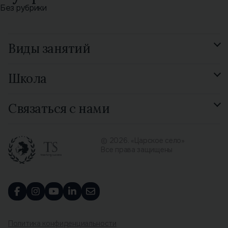
Без рубрики
Виды занятий
Подготовка к экзамену
Школа
GCSE Russian
Смотреть все 15 видов
Отзывы
Связаться с нами
Библиотека
Контакты
© 2026. «Царское село»
Все права защищены
Политика конфиденциальности