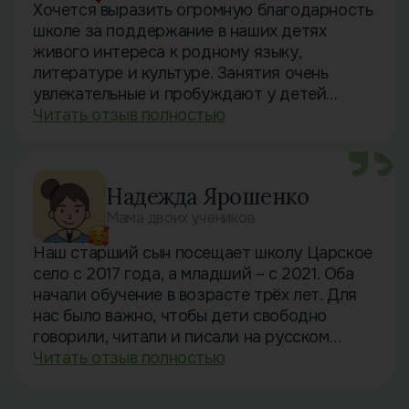
Хочется выразить огромную благодарность
школе за поддержание в наших детях
живого интереса к родному языку,
литературе и культуре. Занятия очень
увлекательные и пробуждают у детей
творческий подход к изучению материала.
Читать отзыв полностью
Дети ходят в школу с большим
удовольствием, во многом благодаря
учителям. Спасибо им за их нелегкий, но
Надежда Ярошенко
благодарный труд!
Мама двоих учеников
Семья Мачула
Наш старший сын посещает школу Царское
село с 2017 года, а младший – с 2021. Оба
начали обучение в возрасте трёх лет. Для
нас было важно, чтобы дети свободно
говорили, читали и писали на русском
языке, и без школьного образования
Читать отзыв полностью
достичь этого было бы непросто.
Все эти годы наши дети с радостью ходили