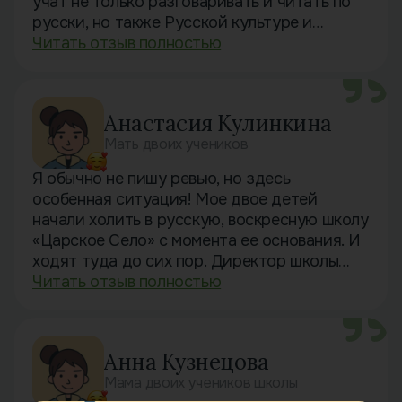
учат не только разговаривать и читать по
русски, но также Русской культуре и
литературе. Помимо школьных занятий у
Читать отзыв полностью
детей есть возможность посещать
разнообразный факультативные занятия,
для ребят организуются праздники,
Анастасия Кулинкина
спектакли и ярмарки. Моей 7-ми летней
Мать двоих учеников
дочери очень нравится посещать занятия.
Она начала разговаривать по русски и
Я обычно не пишу ревью, но здесь
обрела много новых друзей в школе! Очень
особенная ситуация! Мое двое детей
рекомендую!
начали холить в русскую, воскресную школу
«Царское Село» с момента ее основания. И
ходят туда до сих пор. Директор школы
Лариса Крыгина имеет колоссальный опыт
Читать отзыв полностью
работы в детской образовательной сфере,
внимательно относится к подбору учителей
и сотрудников, пристально следит за
Анна Кузнецова
успехами учеников, для поддержания
Мама двоих учеников школы
высоких стандартов образования, которое