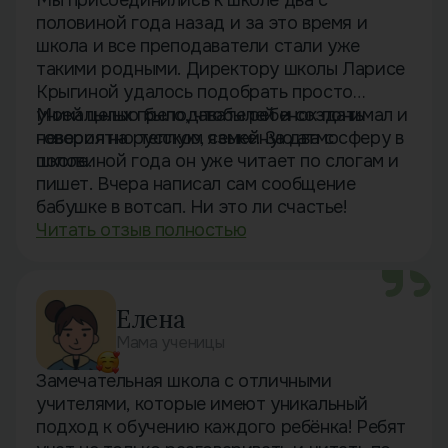
половиной года назад и за это время и
школа и все преподаватели стали уже
такими родными. Директору школы Ларисе
Крыгиной удалось подобрать просто
уникальных преподавателей и создать
Моей целью было, чтобы ребенок понимал и
невероятно теплую, семейную атмосферу в
говорил на русском языке. За два с
школе.
половиной года он уже читает по слогам и
пишет. Вчера написал сам сообщение
бабушке в вотсап. Ни это ли счастье!
Читать отзыв полностью
Елена
Мама ученицы
Замечательная школа с отличными
учителями, которые имеют уникальный
подход к обучению каждого ребёнка! Ребят