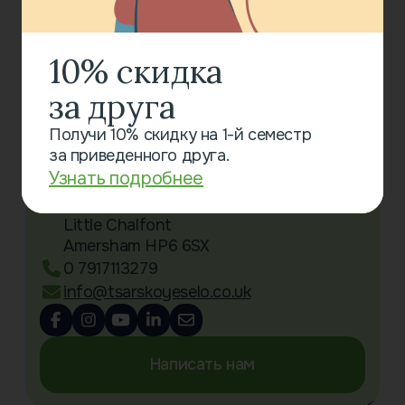
10% скидка
за друга
Получи 10% скидку на 1-й семестр
Связаться с нами
за приведенного друга.
Узнать подробнее
Little Chalfont Primary School
Oakington Avenue
Little Chalfont
Amersham HP6 6SX
0 7917113279
info@tsarskoyeselo.co.uk
Написать нам