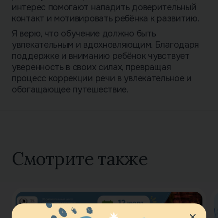
интерес помогают наладить доверительный
контакт и мотивировать ребёнка к развитию.
Я верю, что обучение должно быть
увлекательным и вдохновляющим. Благодаря
поддержке и вниманию ребёнок чувствует
уверенность в своих силах, превращая
процесс коррекции речи в увлекательное и
обогащающее путешествие.
Смотрите также