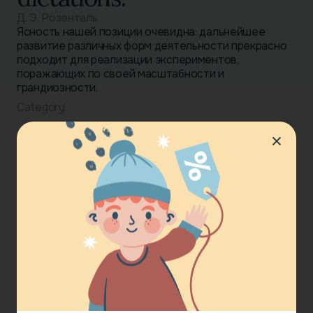
Д. Э. Розенталь
Ясность нашей позиции очевидна: дальнейшее
развитие различных форм деятельности прекрасно
подходит для реализации экспериментов,
поражающих по своей масштабности и
грандиозности.
Category
Age
3-5 age
Format
E-book
Publishing
Эксмо
Year
2020
Free
Download