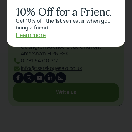
10% Off for a Friend
Get 10% off the 1st semester when you
bring a friend.
Contact Us
Learn more
Little Chalfont Primary School
Oakington Avenue Little Chalfont
Amersham HP6 6SX
0 781 64 00 317
info@tsarskoyeselo.co.uk
Write us