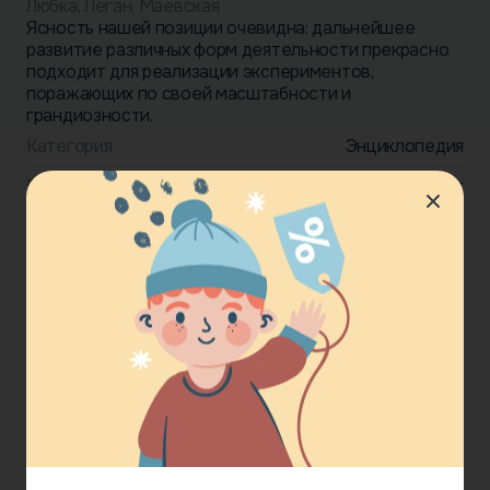
Любка, Леган, Маевская
Ясность нашей позиции очевидна: дальнейшее
развитие различных форм деятельности прекрасно
подходит для реализации экспериментов,
поражающих по своей масштабности и
грандиозности.
Категория
Энциклопедия
Возраст
3-5 лет
Формат
Электронная книга
Издательство
Эксмо
Год издания
2020
20.00 £
Купить сейчас