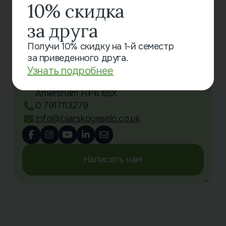
10% скидка
за друга
Связаться с нами
Получи 10% скидку на 1-й семестр
за приведенного друга.
Little Chalfont Primary School
Oakington Avenue
Узнать подробнее
Little Chalfont
Amersham HP6 6SX
0 7917113279
info@tsarskoyeselo.co.uk
Написать нам