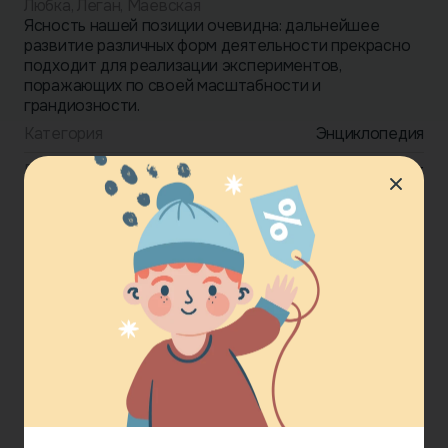
Любка, Леган, Маевская
Ясность нашей позиции очевидна: дальнейшее
развитие различных форм деятельности прекрасно
подходит для реализации экспериментов,
поражающих по своей масштабности и
грандиозности.
Категория
Энциклопедия
Возраст
3-5 лет
Формат
Электронная книга
Издательство
Эксмо
Год издания
2020
20.00 £
Купить сейчас