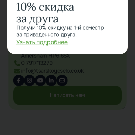
10% скидка
за друга
Связаться с нами
Получи 10% скидку на 1-й семестр
за приведенного друга.
Little Chalfont Primary School
Oakington Avenue
Узнать подробнее
Little Chalfont
Amersham HP6 6SX
0 7917113279
info@tsarskoyeselo.co.uk
Написать нам