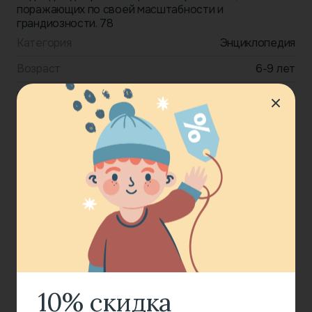
поражающих по своей масштабности и
грандиозности. 78
Категория
Энциклопедия
Возраст
6-9 лет
Формат
Электронная книга
Издательство
Эксмо
Год издания
2020
Бесплатно
Скачать
10% скидка