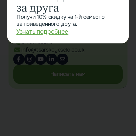
Связаться с нами
за друга
Little Chalfont Primary School
Получи 10% скидку на 1-й семестр
Oakington Avenue
за приведенного друга.
Little Chalfont
Узнать подробнее
Amersham HP6 6SX
0 7917113279
info@tsarskoyeselo.co.uk
Написать нам