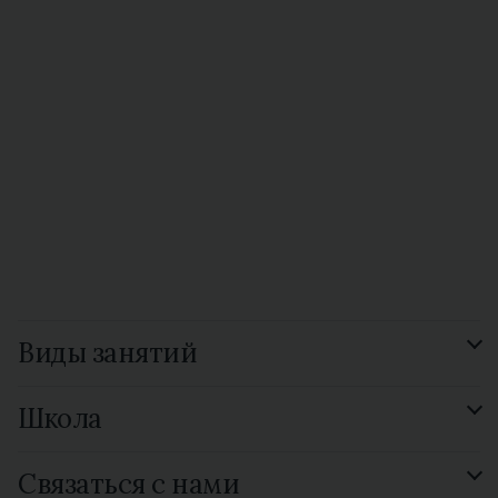
Виды занятий
Подготовка к экзамену
Школа
GCSE Russian
Смотреть все 15 видов
Отзывы
Связаться с нами
Библиотека