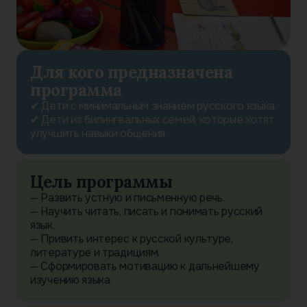
Для кого предназначена
программа
✔ Дети с минимальным знанием русского языка.
✔ Дети из билингвальных семей, которые хотят
улучшить навыки общения.
Цель программы
— Развить устную и письменную речь.
— Научить читать, писать и понимать русский
язык.
— Привить интерес к русской культуре,
литературе и традициям.
— Сформировать мотивацию к дальнейшему
изучению языка.