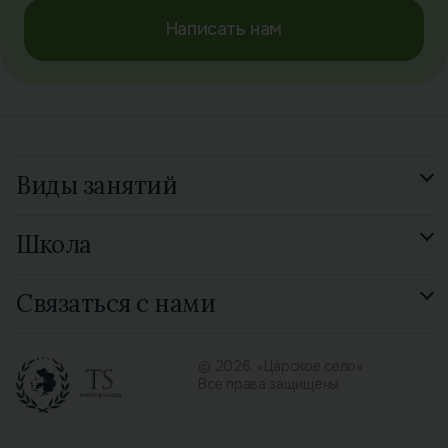
Написать нам
Виды занятий
Подготовка к экзамену
Школа
GCSE Russian
Смотреть все 15 видов
Отзывы
Связаться с нами
Библиотека
Контакты
© 2026. «Царское село»
Все права защищены