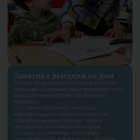
Занятия с выездом на дом
Если вы предпочитаете обучение в уютной
домашней обстановке, наши преподаватели с
радостью приедут к вам. Такой формат
позволяет:
• Составить программу, полностью
адаптированную к вашим потребностям.
• Уделить внимание сложным темам и
проработать их в комфортном темпе.
• Создать дружелюбную атмосферу,
способствующую эффективному обучению.