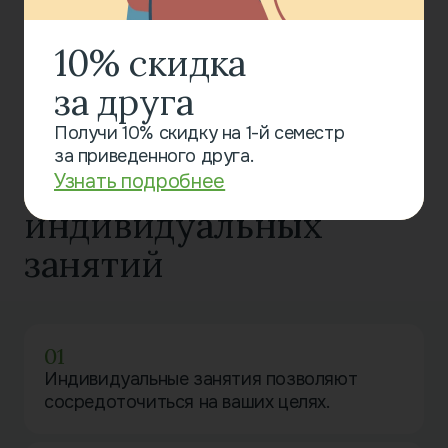
10% скидка
за друга
Записаться онлайн
Получи 10% скидку на 1-й семестр
за приведенного друга.
Преимущество
Узнать подробнее
индивидуальных
занятий
01
Индивидуальные занятия позволяют
сосредоточиться на ваших целях.