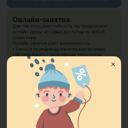
Онлайн-занятия
Для тех, кто ценит гибкость, мы предлагаем
онлайн-уроки, которые доступны из любой
точки мира.
Онлайн-занятия дают возможность:
• Учиться по индивидуальному расписанию.
• Использовать современные технологии,
такие как интерактивные материалы и
электронные учебники.
• Получать качественное образование, не
выходя из дома.
Запишитесь на занятие
сейчас!
Оставьте ваши контакты и мы подберем для
вас удобное время посещения.